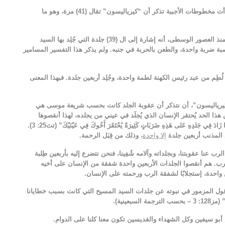
مع حلول القرن السادس عشر الميلادي بدأت مخطوطات الأجبية تذكر أن “كيرياليسون” تقال (41) مرة، وهو ما
أما التفسير الذي شاع عن هذا الرقم (41) منذ العصور الوسطى، أنه إشارة إلى ال (39) جلدة التي جُلِد بها السيد
ة ضربة واحدة، والطعن بالحربة في جنبه. ولم يذكر هذا التفسير المسامير
طِم من عبد رئيس الكهنة لطمة واحدة، وجُلِد أربعين جلدة. فبهذا المعنى
من قِبل التأمل الروحي للعدد (41) “كيرياليسون”، أن نتذكر أن عقوبة الجلد كانت بحسب شريعة موسى هي
عن هذا الحد يُحتقر الإنسان الذي يُجلَد في عيني من يجلده، لهذا أنقصوها
واحدة إشفاقًا: “أَرْبَعِينَ يَجْلِدُهُ. لا يَزِدْ لِئَلا إِذَا زَادَ فِي جَلدِهِ عَلى هَذِهِ ضَرَبَاتٍ كَثِيرَةً يُحْتَقَرَ أَخُوكَ فِي عَيْنَيْكَ” (تث25: 3).
د المذنب أربعين جلدة
إلا واحدة
، وذلك من قِبَل الرحمة.
ب عنا عقوبتنا، وبجلداته وآلامه شُفِينا، فنحن نتضرع إليه بأربعين طِلبة
رب. هم أنقصوا الجلدات الأربعين واحدة شفقة من الإنسان على أخيه
ن واحدة، إستجلابًا لشفقة الرب ورحمته على الإنسان
ول المزمور في نبوته عن جلدات السيد المسيح التي كانت بسبب خطايانا
“سبعينية
م أبو سيفين وكل الشهداء والقديسين تكون معنا كلنا على الدوام