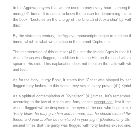
In the Agpeya prayers that we are used to pray every hour – among th
mercy) 41 times. It is useful to know the reason for determining this p
the book: “Lectures on the Liturgy of the Church of Alexandria” by Fat
this:
By the sixteenth century, the Agpeya manuscripts began to mention th
times, which is what we practice in the current Coptic rite.
The interpretation of this number (41) since the Middle Ages is that it 
which Jesus was flogged, in addition to hitting Him on the head with a
spear in His side. This explanation does not mention the nails with w
and feet.
As for the Holy Liturgy Book, it states that “Christ was slapped by ser
flogged forty lashes. In this sense they say in every prayer (41) Kyrial
As a spiritual contemplation of “Kyrialison” (41) times, let’s remember
according to the law of Moses was forty lashes
except one
, lest if t
who is flogged will be despised in the eyes of the one who flogs him,
“Forty blows he may give him and no more, lest he should exceed th
these, and your brother be humiliated in your sight” (Deuteronomy 25:
ancient times that the guilty was flogged with forty lashes except one