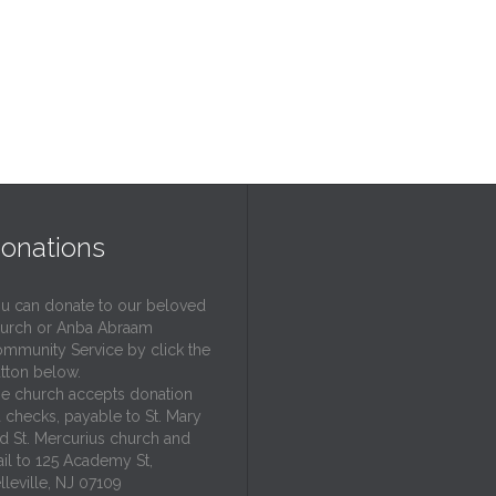
onations
u can donate to our beloved
urch or Anba Abraam
mmunity Service by click the
tton below.
e church accepts donation
a checks, payable to St. Mary
d St. Mercurius church and
il to 125 Academy St,
lleville, NJ 07109