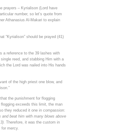
e prayers – Kyrialison (Lord have
articular number, so let’s quote from
her Athanasius Al-Makari to explain
at “Kyrialison” should be prayed (41)
is a reference to the 39 lashes with
 single reed, and stabbing Him with a
hich the Lord was nailed into His hands
vant of the high priest one blow, and
ison.”
 that the punishment for flogging
he flogging exceeds this limit, the man
 so they reduced it one in compassion:
is and beat him with many blows above
 3)
. Therefore, it was the custom in
, for mercy.