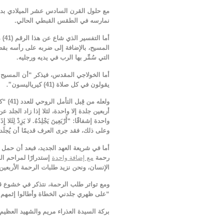
نمارسه في الطقس القبطي الحالي.
المسيح، بالإضافة إلى ضربه على رأسه بقصب
التي سُمِّر بها الرب في يديه ورجليه.
أما الخولاجي المقدس، فيذكر “أن المسيح لُ
يقولون في كل صلاة (41) كيرياليسون”.
ولعله 
أربعين جلدة إلا واحدة، لئلا إذا زاد الجلد 
وعلى ذلك، فقد جرى العرف قديمًا أن يُجلَ
أما في شريعة العهد الجديد، فبعد أن حمل الر
رحمة
مع إضافة واحدة
إستدرارًا لمراحم ال
الإنسان، ونحن نزيد طلبات الرحمة الأربعي.
ومع تواتر طلب الرحمة، نتذكر في خشوع ق
على ظهري جلدني الخطاة وأطالوا إثمهم” (مز128: 3 – بحسب الترجمة ال).
بركة السيدة العذراء مريم والشهيد العظي.