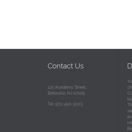
Contact Us
D
Yo
125 Academy Street,
ch
Belleville, NJ 07109
Co
bu
Tel: 973-450-3003
Th
vi
an
ma
Be