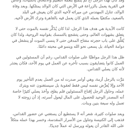
وقد كان لهذا الرجل أخ لم يتمتع بنعمة التعليم والالتحاق بالكليات، وعاش
في القرية يعمل بالزراعة في الأرض التي كان الوالد يمتلكها. وبعد وفاة
الوالد، تنازل المهندس عن ميراثه لأخيه الذي كان يعيش في البلد
بالصعيد، مكتفيًا بعمله الذي كان يعمل فيه بالقاهرة وترك الأرض لأخيه.
كانت الأبدية هي هدف هذا الرجل، لذا كان يُذَكِّر نفسه بالموت حتى لا
يتعلق بشهوات العالم، وحتى يتشجع بالتمسك بقوانينه الروحية، ولذا كان
يُعَلِّق على باب حجرته مفتاح المدفن حتى لا ينسى الموت أو ينشغل في
دوامة الحياة، بل يسعى نحو الله وينمو في محبته دائمًا.
ظل هذا الرجل مواظبًا على صلوات القداس، رغم أن المسئولين في
العمل كانوا يتضايقون بسبب تأخره عن العمل في يوم الأحد، فكان يعتذر
لأنه كان يصلي القداس.
مَرَّت بالرجل أزمة، وهي أوامر صدرت له من العمل بعدم التأخير يوم
الأحد وإلا يُعرِّض نفسه ليس فقط لعقوبة بل سيستغنون عنه ويترك
عمله، وحاول الرجل إقناع المسئولين فلم يفلح، وأخذ يصلي كثيرًا خاصة
أنه المصدر الوحيد للحصول على المال ليعول أسرته، إذ أن زوجته لا
تعمل وله سبعة بنين وبنات.
وبعد صلوات كثيرة، شعر أنه لا يستطيع أن يستغني عن حضور القداس،
فذهب إلى الكنيسة وتناول من الأسرار المقدسة، وخسر بهذا عمله متكلاً
على الله القادر أن يعوله ويرسل له عملاً جديدًا.