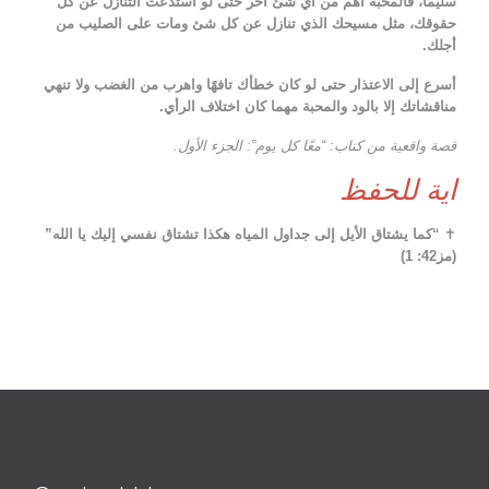
سليمًا، فالمحبة أهم من أي شئ آخر حتى لو استدعت التنازل عن كل
حقوقك، مثل مسيحك الذي تنازل عن كل شئ ومات على الصليب من
أجلك.
أسرع إلى الاعتذار حتى لو كان خطأك تافهًا واهرب من الغضب ولا تنهي
مناقشاتك إلا بالود والمحبة مهما كان اختلاف الرأي.
قصة واقعية من كتاب: “معًا كل يوم”: الجزء الأول.
اية للحفظ
✝
“كما يشتاق الأيل إلى جداول المياه هكذا تشتاق نفسي إليك يا الله”
(مز42: 1)