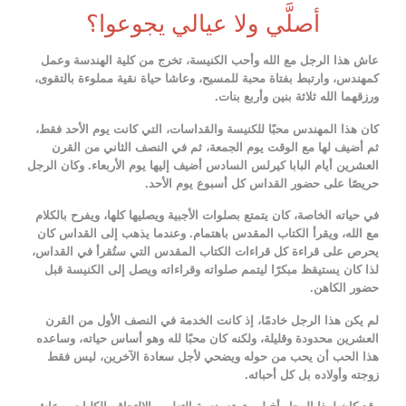
أصلَّي ولا عيالي يجوعوا؟
عاش هذا الرجل مع الله وأحب الكنيسة، تخرج من كلية الهندسة وعمل
كمهندس، وارتبط بفتاة محبة للمسيح، وعاشا حياة نقية مملوءة بالتقوى،
ورزقهما الله ثلاثة بنين وأربع بنات.
كان هذا المهندس محبًا للكنيسة والقداسات، التي كانت يوم الأحد فقط،
ثم أضيف لها مع الوقت يوم الجمعة، ثم في النصف الثاني من القرن
العشرين أيام البابا كيرلس السادس أضيف إليها يوم الأربعاء. وكان الرجل
حريصًا على حضور القداس كل أسبوع يوم الأحد.
في حياته الخاصة، كان يتمتع بصلوات الأجبية ويصليها كلها، ويفرح بالكلام
مع الله، ويقرأ الكتاب المقدس باهتمام. وعندما يذهب إلى القداس كان
يحرص على قراءة كل قراءات الكتاب المقدس التي ستُقرأ في القداس،
لذا كان يستيقظ مبكرًا ليتمم صلواته وقراءاته ويصل إلى الكنيسة قبل
حضور الكاهن.
لم يكن هذا الرجل خادمًا، إذ كانت الخدمة في النصف الأول من القرن
العشرين محدودة وقليلة، ولكنه كان محبًا لله وهو أساس حياته، وساعده
هذا الحب أن يحب من حوله ويضحي لأجل سعادة الآخرين، ليس فقط
زوجته وأولاده بل كل أحبائه.