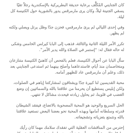
كان الجنايني المُكَلَّف برعاية حديقة البطريركية بالإسكندرية رجلاً تقيًا
يسقي الجنينة ليلاً، وكان يرى مارمرقس يدور بالشورية حول الكنيسة كل
ليلة.
وفي إحدى الليالي لم يرىَ مارمرقس، فحزن جدًا وظل يرتل ويصلي ولكنه
لم يظهر.
تكرر الأمر الليلة الثانية والثالثة، فذهب إلى البابا كيرلس الخامس وشكى
له حاله فقال له: “إستمر في الصلاة والله يدبر الأمر”.
سأل البابا عن أحوال الكنيسة، فعلم بالفحص أن كاهنيّ الكنيسة متنازعان
ومتخاصمان منذ أيام، فاستدعاهما وأصلح بينهما ثم استدعى الجنايني بعد
ذلك، وعلم أن مارمرقس عاد للظهور أمامه.
محبة القديسين لنا كبيرة جدًا ويشتاقون لمشاركتنا إياهم في الصلوات،
ولكن إبليس يستطيع أن يحرمنا من علاقتنا بالله والسمائيين إن وضع
الغضب في قلوبنا، ثم يحاول زيادته فيحدث مشاكل لا تنتهي.
الحل السريع والوحيد هو المحبة المصحوبة بالاتضاع، فيفقد الشيطان
قدرته وسلطانه أمامها وبهذه المحبة نحو بعضنا البعض نستعيد علاقتنا
بالله ونتمتع بتعزياته وتشجيعاته.
إحترس من المناقشات العقلية التي تفقدك سلامك مهما كان رأيك