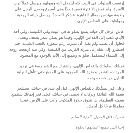
إرتفعت الصلوات في البيت كله ليتدخل الله ويعولهم ويرسل عملاً لرب
الأسرة، ولم تمضِ إلا فترة قصيرة جدًا وهي أسبوع وحصل الرجل على
وظيفة مهندس بمطار القاهرة. فشكر الله جدًا وواصل حياته الروحية
ومواظبته على القداس الإلهي.
عاش الرجل كل حياته يتمتع بصلواته في البيت وفي الكنيسة. وفي أحد
الأيام، ذهب إلى القداس الإلهي، وفيما هو يصلي شعر بضعف وتعب،
فحاول أن يصمد ولم يقبل أن يشرب رغم شعوره بالتعب الشديد، حتى
اضطروا إلى نقله إلى منزله القريب من الكنيسة، وفي بيته ارتفعت روحه
إلى السماء ليستكمل صلواته ويتمتع إلى الأبد بالوجود مع المسيح.
تمسَّك بصلواتك بالقداس الإلهي، واشترك مع الشمامسة في ترديد
المردات، لتشعر بحضرة الله الموجود على المذبح حتى تتأهل للنهاية
للتناول من جسده ودمه.
وعلى قدر تمسُّكك بالقداس الإلهي، قبل أي شئ في حياتك، ستشعر
بنعمة الله الفائقة وبركات لا تحصى في حياتك، فعلى قدر إيمانك ستتمتع
بنعمته العظيمة، بل تتذوق حلاوة الملكوت وأنت على الأرض، فتحيا
مطمئنًا فرحًا كل أيامك.
تدبيرك فاق العقول: الجزء السابع.
إحنا اللي بنمنع أعمالهم الحلوة