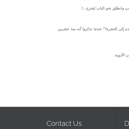
هب وانطلق نحو الباب ليخرج…!
ْدم إلى الحجرة!” عندئذ تذكروا أنه منذ عشرين
الأبوية.
Contact Us
D