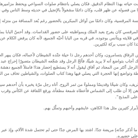
ت حياته بهذا النظام الدقيق. فكان يصلي بانتظام صلوات السواعي ويحفظ مزاميرها،
 من فصوله عن ظهر قلب، وكان دائمًا مشغولاً بالإنجيل في حديثه وسط الناس وفي خلوته
ة المرقسية، وكان دائمًا من أوائل المبكرين بالحضور رغم بُعد المسافة من منزله إ
سي كان يفرح بعبد الملك وبمواظبته على حضور القداسات. وقد أحسّ البابا بما له 
 قلايته ويتآنس بوجوده. في قربه من البابا أحبّه الجميع، لأنه كان يرفض الكلام ع
هكذا كان سبب بركة لكثيرين.
 الرفاق يتسامرون، وكان أحدهم رجل ذا حيلة جنّده الشيطان لأعماله، فكان يبهر الح
لك أجاب بتواضع أنه لا يريد شيئًا، فألحّ الرجل وقد شجّعه الشيطان متصورًا إحراج 
الرجل أكثر من المعتاد ثم أفاق ليقول أنه لا يستطيع إحضار هذا! فامتلأ الجميع د
طة وتواضع إنها الحجرة التي يصلي فيها وهذا كتاب الصلوات، والشياطين تخاف من ا
يف، وكان شيخًا وقديسًا ومملوءً من ثمر الروح. أتاه رجل مرّة يخبره بأن أحدهم س
اهن إلا أن طلب إلى الشماس فأعطاه شمعة مطفأة، ورفع اللفافة عن الكأس وقرب 
 على المذبح”.
رار كثيرين مثل هذا الكاهن، عايشهم وأحبهم وتمثَّل بهم.
ما أذكر جدّته) مريضة جدًا. اشتد بها المرض جدًا حتى لم تحتمل شدة الآلام، وإذ ع
 علي حضوره.