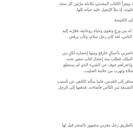
 ويقرأ الكتاب المقدس بكامله مرّتين كل سنة،
، إذ ملأ الإنجيل عليه حياته كلها.
لى الكنيسة.
من ورعٍ وتقوى وحياة روحانية، فقرّبه إليه
ن الناس، لقد كان رجل سلام، وكان يرفض
اضرين بأعمالٍ خارقةٍ ومنها إحضاره لكلٍ من
عبد الملك، فطلب منه إحضار كتاب صغير تحت
هشة واعتراهم خوف عن الشيء الذي لم يستطع
لصلاة وتهرب من علامة الصليب.
يسافر إلى القدس، فلما سأله الكاهن عن السبب
الشمعة من الكأس فأضاءت. فدفعها إلى الرجل
بر بالطريق رجل مغربي مشهور بالسحر قيل لها