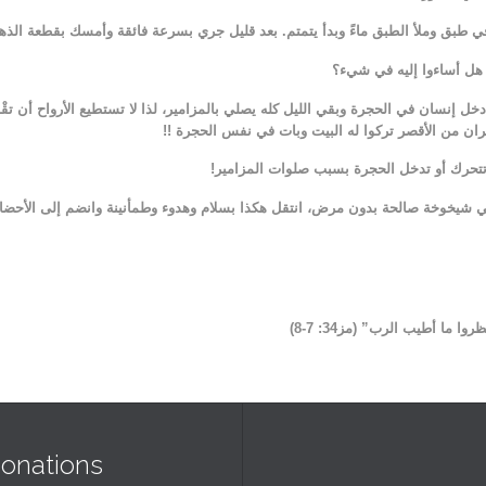
 طبق وملأ الطبق ماءً وبدأ يتمتم. بعد قليل جري بسرعة فائقة وأمسك بقطعة الذ
 هل أساءوا إليه في شيء؟
 دخل إنسان في الحجرة وبقي الليل كله يصلي بالمزامير، لذا لا تستطيع الأرواح أن تق
مطران من الأقصر تركوا له البيت وبات في نفس الحجرة !!
تتحرك أو تدخل الحجرة بسبب صلوات المزامير!
ي شيخوخة صالحة بدون مرض، انتقل هكذا بسلام وهدوء وطمأنينة وانضم إلى الأحضان 
ما أطيب الرب” (مز34: 7-8)
onations