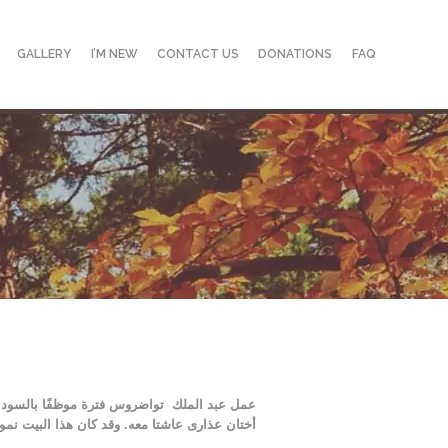
Skip
GALLERY
I’M NEW
CONTACT US
DONATIONS
FAQ
to
content
عمل عبد الملك تواضروس فترة موظفًا بالسودان ث
أختان عذارى عاشتا معه. وقد كان هذا البيت نموذج