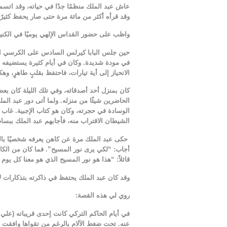
عاش عبد الملك منظمًا جدًا في حياته، وقد اتسم
وقد قرأه أكثر من مائة مرة حتى صار يحفظ كثيرًا
واظب على حضور القداس الإلهي يوميًا في الكنيس
حين جلس البابا كيرلس السادس على الكرسي المرق
في مودة شديدة. وكان في أيام كثيرة يستضيفه في
الانحياز إلى أية تيارات، فاحتفظ بقلبٍ طاهرٍ، و
كان بمنزل أحد أصدقائه، وفي تلك الليلة كان بعض
الحاضرين شيئًا من منزله. ولما أتى دور عبد الم
الوسادة في حجرته، وكان هو كتاب الإجبية. غاب 
الشيطان الاقتراب منه، فأجابهم عبد الملك ببسا
حكى عبد الملك مرة عن كاهن يعرفه شخصيًا بالر
أجاب: “لكي يرى نور المسيح”. فما كان من الك
قائلاً: “هذا هو نور المسيح الذي هو معنا كل يوم
وقد كان عبد الملك يحتفظ في ذاكرته بتذكارات لأب
روي لي هذه القصة:
في أيام الحاكم التركي كانت إحدى قريباته (علي 
عنه. تحت ضغط الآلام بالرغم من تقواها وافقت