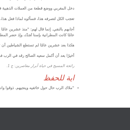
دخل المغربي ووضع قطعة من العملات الذهبية في
تعجب الكل لتصرفه هذا، فسألوه لماذا فعل هذا،
أجابهم بالنفي. إنما قال لهم: “منذ عشرين عامًا
عامًا كانت المطرانية بإسنا تُجدّد، وإذ حضر ال
هكذا بعد عشرين عامًا لم تستطع الشياطين أن 
أخيرًا بعد أن أكمل سعيه الصالح رقد في الرب ف
رائحة المسيح في حياة أبرار معاصرين: ج 1.
اية للحفظ
“ملاك الرب حال حول خائفيه وينجيهم. ذوقوا وانظروا 